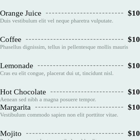
Orange Juice
$10
Duis vestibulum elit vel neque pharetra vulputate.
Coffee
$10
Phasellus dignissim, tellus in pellentesque mollis mauris
Lemonade
$10
Cras eu elit congue, placerat dui ut, tincidunt nisl.
Hot Chocolate
$10
Aenean sed nibh a magna posuere tempor.
Margarita
$10
Vestibulum commodo sapien non elit porttitor vitae.
Mojito
$10