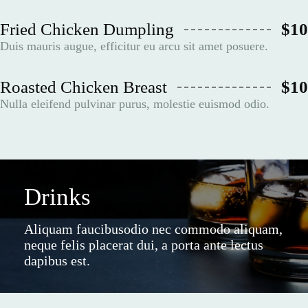
Fried Chicken Dumpling
$10
Duis mauris augue, efficitur eu arcu sit amet posuere.
Roasted Chicken Breast
$10
Nulla eleifend pulvinar purus, molestie euismod odio.
Drinks
Aliquam faucibusodio nec commodo aliquam,
neque felis placerat dui, a porta ante lectus
dapibus est.