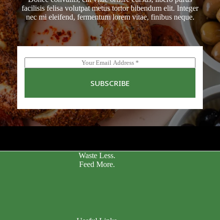
facilisis felisa volutpat metus tortor bibendum elit. Integer
nec mi eleifend, fermentum lorem vitae, finibus neque.
E
m
a
SUBSCRIBE
i
l
*
Waste Less.
Feed More.