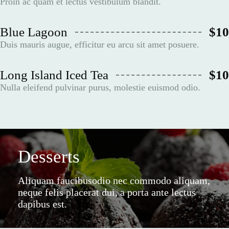
Proin ac quam et lectus vestibulum blandit.
Blue Lagoon
$10
Duis mauris augue, efficitur eu arcu sit amet posuere.
Long Island Iced Tea
$10
Nulla eleifend pulvinar purus, molestie euismod odio.
Desserts
Aliquam faucibusodio nec commodo aliquam,
neque felis placerat dui, a porta ante lectus
dapibus est.