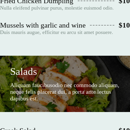
Fried Chicken Dumpling
$10
Nulla eleifend pulvinar purus, molestie euismod odio.
Mussels with garlic and wine
$10
Duis mauris augue, efficitur eu arcu sit amet posuere.
Salads
Aliquam faucibusodio nec commodo aliquam,
neque felis placerat dui, a porta ante lectus
dapibus est.